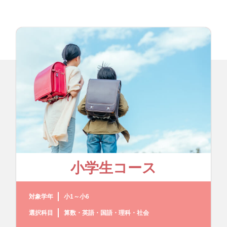
小学生コース
対象学年
小1～小6
選択科目
算数・英語・国語・理科・社会