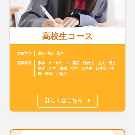
高校生コース
対象学年
高1～高3、既卒
選択科目
数学ⅠA・ⅡB・Ⅲ・英語・現代文・古文・漢文
物理・化学・生物・地学・世界史・日本史・地
理・政経・小論文
詳しくはこちら