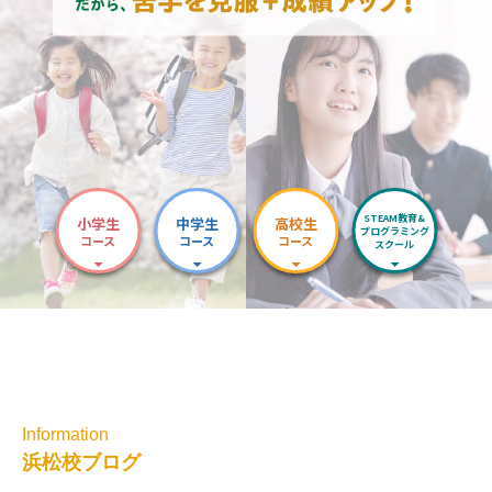
STEAM教育&
小学生
中学生
高校生
プログラミング
コース
コース
コース
スクール
Information
浜松校ブログ