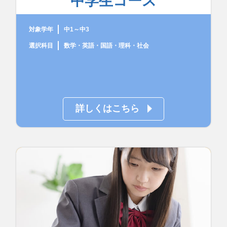
中学生コース
対象学年
中1～中3
選択科目
数学・英語・国語・理科・社会
詳しくはこちら