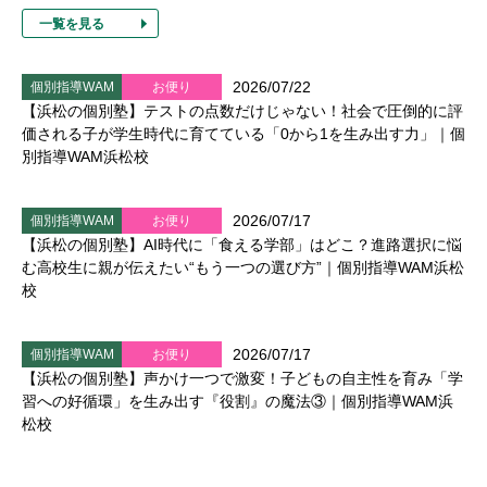
一覧を見る
2026/07/22
個別指導WAM
お便り
【浜松の個別塾】テストの点数だけじゃない！社会で圧倒的に評
価される子が学生時代に育てている「0から1を生み出す力」｜個
別指導WAM浜松校
2026/07/17
個別指導WAM
お便り
【浜松の個別塾】AI時代に「食える学部」はどこ？進路選択に悩
む高校生に親が伝えたい“もう一つの選び方”｜個別指導WAM浜松
校
2026/07/17
個別指導WAM
お便り
【浜松の個別塾】声かけ一つで激変！子どもの自主性を育み「学
習への好循環」を生み出す『役割』の魔法③｜個別指導WAM浜
松校