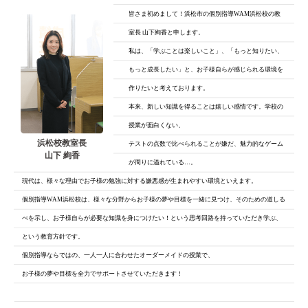
皆さま初めまして！浜松市の個別指導WAM浜松校の教
室長 山下絢香と申します。
私は、「学ぶことは楽しいこと」、「もっと知りたい、
もっと成長したい」と、
お子様自らが感じられる環境を
作りたいと考えております。
本来、新しい知識を得ることは嬉しい感情です。学校の
授業が面白くない、
浜松校教室長
テストの点数で比べられることが嫌だ、魅力的なゲーム
山下 絢香
が周りに溢れている…。
現代は、様々な理由でお子様の勉強に対する嫌悪感が生まれやすい環境といえます。
個別指導WAM浜松校は、様々な分野からお子様の夢や目標を一緒に見つけ、そのための道しる
べを示し、お子様自らが必要な知識を身につけたい！という思考回路を持っていただき学ぶ、
という教育方針です。
個別指導ならではの、一人一人に合わせたオーダーメイドの授業で、
お子様の夢や目標を全力でサポートさせていただきます！