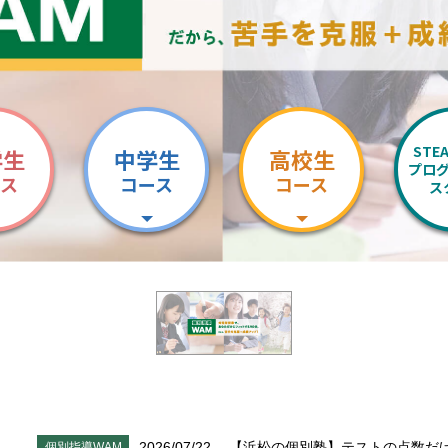
STE
学生
中学生
高校生
プロ
ース
コース
コース
ス
2026/07/22
【浜松の個別塾】テストの点数だ
個別指導WAM