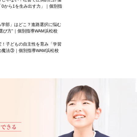
0から1を生み出す力」｜個別指
る学部」はどこ？進路選択に悩む
選び方”｜個別指導WAM浜松校
変！子どもの自主性を育み「学習
の魔法③｜個別指導WAM浜松校