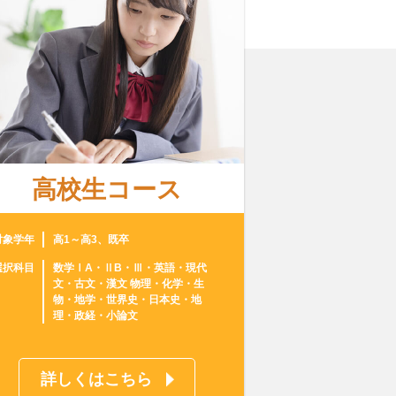
高校生コース
対象学年
高1～高3、既卒
選択科目
数学ⅠA・ⅡB・Ⅲ・英語・現代
文・古文・漢文 物理・化学・生
物・地学・世界史・日本史・地
理・政経・小論文
詳しくはこちら