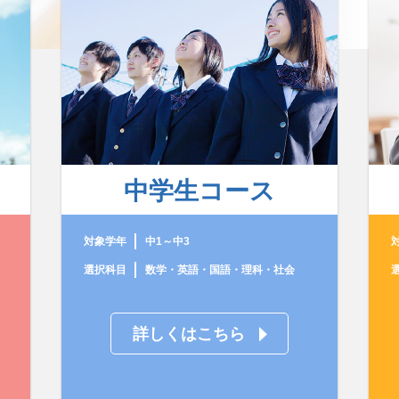
中学生コース
対象学年
中1～中3
選択科目
数学・英語・国語・理科・社会
詳しくはこちら