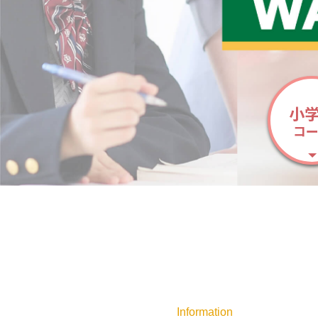
小
コ
Information