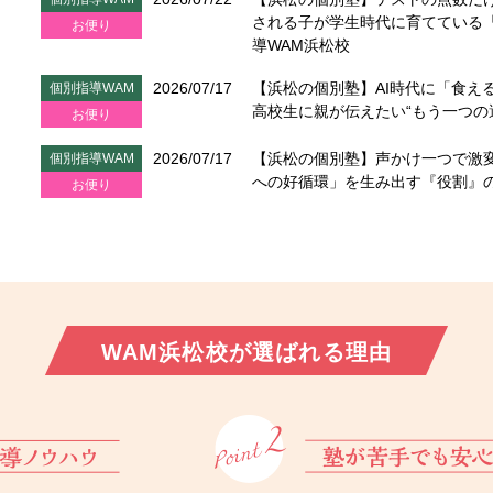
される子が学生時代に育てている「
お便り
導WAM浜松校
2026/07/17
【浜松の個別塾】AI時代に「食え
個別指導WAM
高校生に親が伝えたい“もう一つの
お便り
2026/07/17
【浜松の個別塾】声かけ一つで激
個別指導WAM
への好循環」を生み出す『役割』
お便り
WAM浜松校が
選ばれる理由