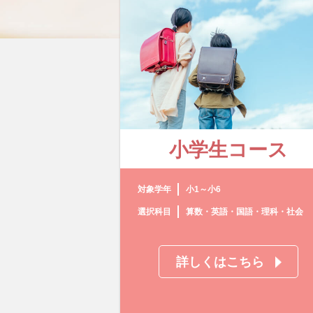
小学生コース
対象学年
小1～小6
選択科目
算数・英語・国語・理科・社会
詳しくはこちら