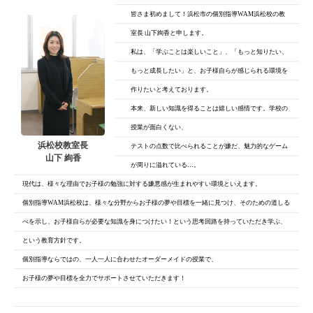
皆さま初めまして！浜松市の個別指導WAM浜松校の教
室長 山下絢香と申します。
私は、「学ぶことは楽しいこと」、「もっと知りたい、
もっと成長したい」と、
お子様自らが感じられる環境を
作りたいと考えております。
本来、新しい知識を得ることは嬉しい感情です。学校の
授業が面白くない、
浜松校教室長
テストの点数で比べられることが嫌だ、魅力的なゲーム
山下 絢香
が周りに溢れている…。
現代は、様々な理由でお子様の勉強に対する嫌悪感が生まれやすい環境といえます。
個別指導WAM浜松校は、様々な分野からお子様の夢や目標を一緒に見つけ、そのための道しる
べを示し、お子様自らが必要な知識を身につけたい！という思考回路を持っていただき学ぶ、
という教育方針です。
個別指導ならではの、一人一人に合わせたオーダーメイドの授業で、
お子様の夢や目標を全力でサポートさせていただきます！