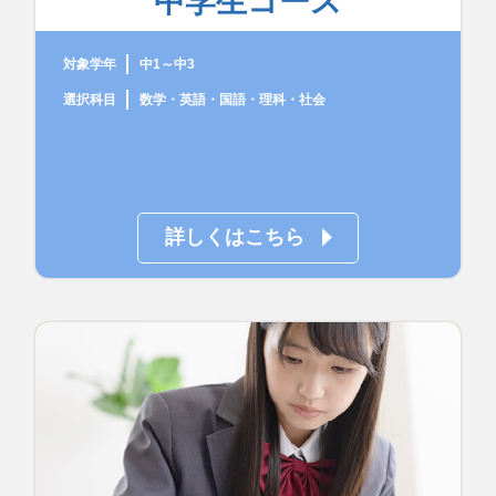
中学生コース
対象学年
中1～中3
選択科目
数学・英語・国語・理科・社会
詳しくはこちら