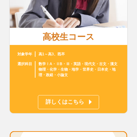
高校生コース
対象学年
高1～高3、既卒
選択科目
数学ⅠA・ⅡB・Ⅲ・英語・現代文・古文・漢文
物理・化学・生物・地学・世界史・日本史・地
理・政経・小論文
詳しくはこちら