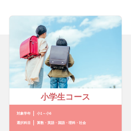
小学生コース
対象学年
小1～小6
選択科目
算数・英語・国語・理科・社会