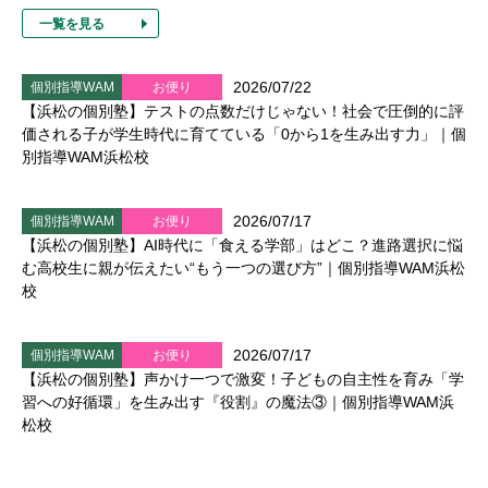
一覧を見る
2026/07/22
個別指導WAM
お便り
【浜松の個別塾】テストの点数だけじゃない！社会で圧倒的に評
価される子が学生時代に育てている「0から1を生み出す力」｜個
別指導WAM浜松校
2026/07/17
個別指導WAM
お便り
【浜松の個別塾】AI時代に「食える学部」はどこ？進路選択に悩
む高校生に親が伝えたい“もう一つの選び方”｜個別指導WAM浜松
校
2026/07/17
個別指導WAM
お便り
【浜松の個別塾】声かけ一つで激変！子どもの自主性を育み「学
習への好循環」を生み出す『役割』の魔法③｜個別指導WAM浜
松校