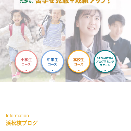
STEAM教育&
小学生
中学生
高校生
プログラミング
コース
コース
コース
スクール
Information
浜松校ブログ