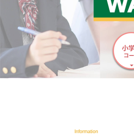
小
コ
Information