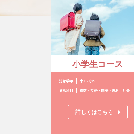
小学生コース
対象学年
小1～小6
選択科目
算数・英語・国語・理科・社会
詳しくはこちら