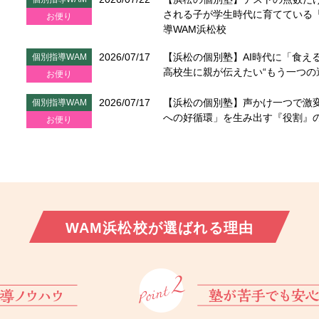
される子が学生時代に育てている「
お便り
導WAM浜松校
2026/07/17
【浜松の個別塾】AI時代に「食え
個別指導WAM
高校生に親が伝えたい“もう一つの
お便り
2026/07/17
【浜松の個別塾】声かけ一つで激
個別指導WAM
への好循環」を生み出す『役割』
お便り
WAM浜松校が
選ばれる理由