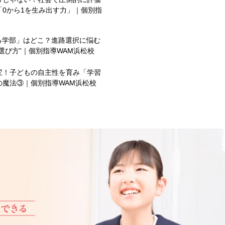
0から1を生み出す力」｜個別指
る学部」はどこ？進路選択に悩む
選び方”｜個別指導WAM浜松校
変！子どもの自主性を育み「学習
の魔法③｜個別指導WAM浜松校