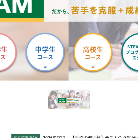
STE
学生
中学生
高校生
プロ
ース
コース
コース
ス
2026/07/22
【浜松の個別塾】テストの点数だ
個別指導WAM