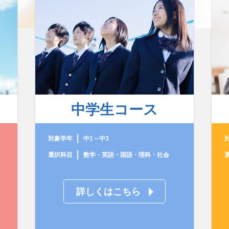
中学生コース
対象学年
中1～中3
選択科目
数学・英語・国語・理科・社会
詳しくはこちら