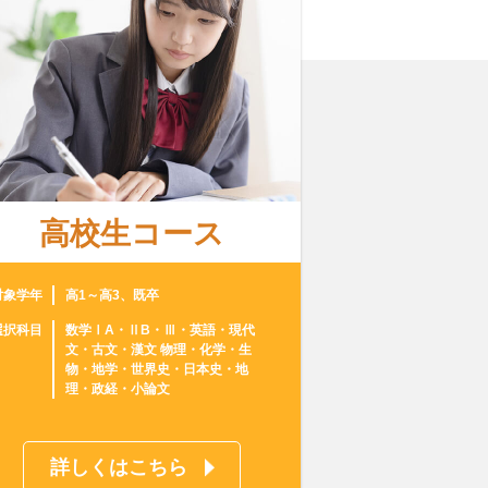
高校生コース
対象学年
高1～高3、既卒
選択科目
数学ⅠA・ⅡB・Ⅲ・英語・現代
文・古文・漢文 物理・化学・生
物・地学・世界史・日本史・地
理・政経・小論文
詳しくはこちら