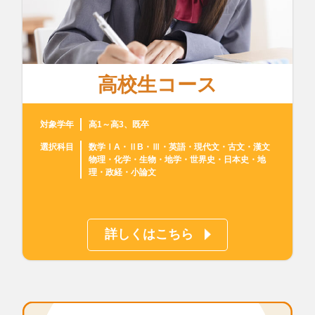
高校生コース
対象学年
高1～高3、既卒
選択科目
数学ⅠA・ⅡB・Ⅲ・英語・現代文・古文・漢文
物理・化学・生物・地学・世界史・日本史・地
理・政経・小論文
詳しくはこちら