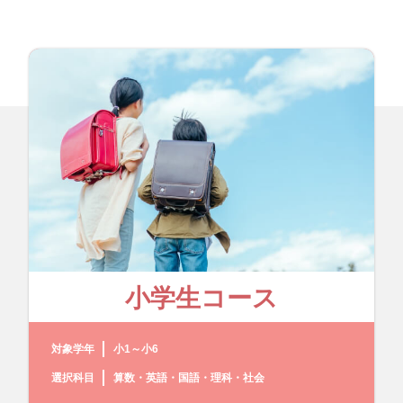
小学生コース
対象学年
小1～小6
選択科目
算数・英語・国語・理科・社会