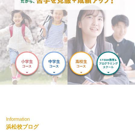
STEAM教育&
小学生
中学生
高校生
プログラミング
コース
コース
コース
スクール
Information
浜松校ブログ