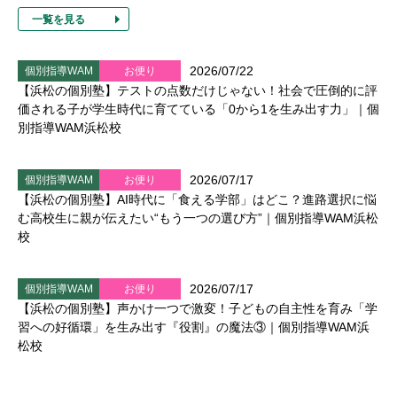
一覧を見る
2026/07/22
個別指導WAM
お便り
【浜松の個別塾】テストの点数だけじゃない！社会で圧倒的に評
価される子が学生時代に育てている「0から1を生み出す力」｜個
別指導WAM浜松校
2026/07/17
個別指導WAM
お便り
【浜松の個別塾】AI時代に「食える学部」はどこ？進路選択に悩
む高校生に親が伝えたい“もう一つの選び方”｜個別指導WAM浜松
校
2026/07/17
個別指導WAM
お便り
【浜松の個別塾】声かけ一つで激変！子どもの自主性を育み「学
習への好循環」を生み出す『役割』の魔法③｜個別指導WAM浜
松校