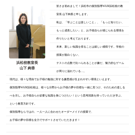
皆さま初めまして！浜松市の個別指導WAM浜松校の教
室長 山下絢香と申します。
私は、「学ぶことは楽しいこと」、「もっと知りたい、
もっと成長したい」と、
お子様自らが感じられる環境を
作りたいと考えております。
本来、新しい知識を得ることは嬉しい感情です。学校の
授業が面白くない、
浜松校教室長
テストの点数で比べられることが嫌だ、魅力的なゲーム
山下 絢香
が周りに溢れている…。
現代は、様々な理由でお子様の勉強に対する嫌悪感が生まれやすい環境といえます。
個別指導WAM浜松校は、様々な分野からお子様の夢や目標を一緒に見つけ、そのための道しる
べを示し、お子様自らが必要な知識を身につけたい！という思考回路を持っていただき学ぶ、
という教育方針です。
個別指導ならではの、一人一人に合わせたオーダーメイドの授業で、
お子様の夢や目標を全力でサポートさせていただきます！