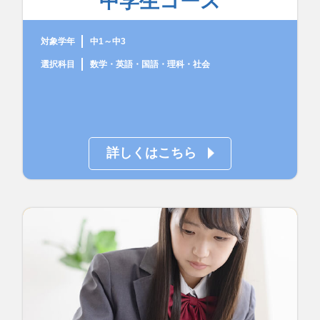
中学生コース
対象学年
中1～中3
選択科目
数学・英語・国語・理科・社会
詳しくはこちら