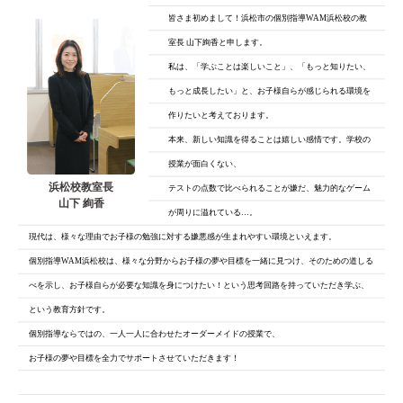
皆さま初めまして！浜松市の個別指導WAM浜松校の教
室長 山下絢香と申します。
私は、「学ぶことは楽しいこと」、「もっと知りたい、
もっと成長したい」と、
お子様自らが感じられる環境を
作りたいと考えております。
本来、新しい知識を得ることは嬉しい感情です。学校の
授業が面白くない、
浜松校教室長
テストの点数で比べられることが嫌だ、魅力的なゲーム
山下 絢香
が周りに溢れている…。
現代は、様々な理由でお子様の勉強に対する嫌悪感が生まれやすい環境といえます。
個別指導WAM浜松校は、様々な分野からお子様の夢や目標を一緒に見つけ、そのための道しる
べを示し、お子様自らが必要な知識を身につけたい！という思考回路を持っていただき学ぶ、
という教育方針です。
個別指導ならではの、一人一人に合わせたオーダーメイドの授業で、
お子様の夢や目標を全力でサポートさせていただきます！