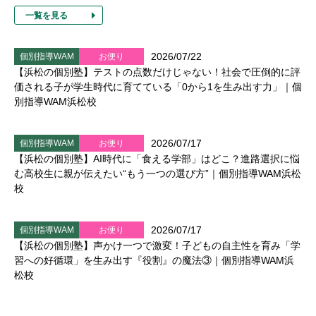
一覧を見る
2026/07/22
個別指導WAM
お便り
【浜松の個別塾】テストの点数だけじゃない！社会で圧倒的に評
価される子が学生時代に育てている「0から1を生み出す力」｜個
別指導WAM浜松校
2026/07/17
個別指導WAM
お便り
【浜松の個別塾】AI時代に「食える学部」はどこ？進路選択に悩
む高校生に親が伝えたい“もう一つの選び方”｜個別指導WAM浜松
校
2026/07/17
個別指導WAM
お便り
【浜松の個別塾】声かけ一つで激変！子どもの自主性を育み「学
習への好循環」を生み出す『役割』の魔法③｜個別指導WAM浜
松校