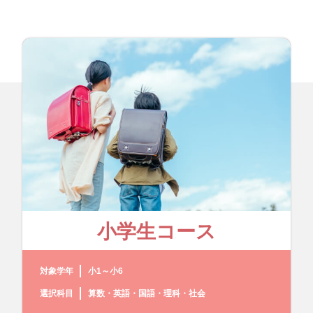
小学生コース
対象学年
小1～小6
選択科目
算数・英語・国語・理科・社会