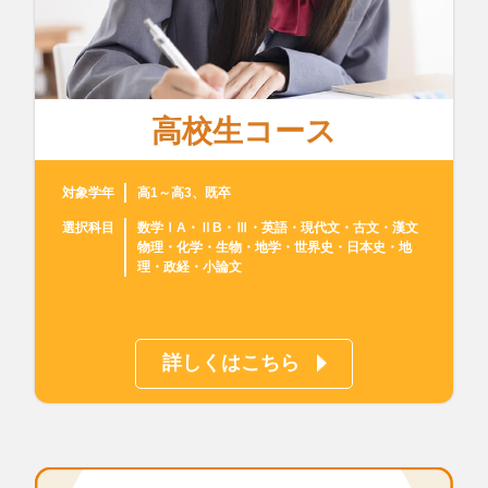
高校生コース
対象学年
高1～高3、既卒
選択科目
数学ⅠA・ⅡB・Ⅲ・英語・現代文・古文・漢文
物理・化学・生物・地学・世界史・日本史・地
理・政経・小論文
詳しくはこちら