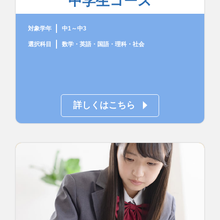
中学生コース
対象学年
中1～中3
選択科目
数学・英語・国語・理科・社会
詳しくはこちら