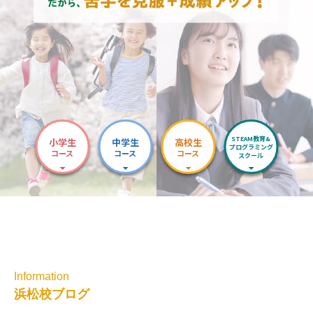
STEAM教育&
小学生
中学生
高校生
プログラミング
コース
コース
コース
スクール
Information
浜松校ブログ