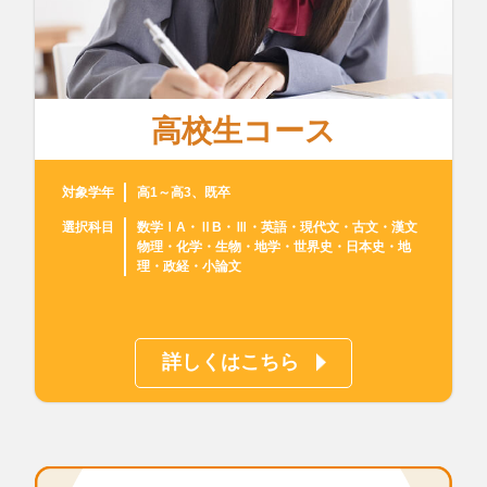
高校生コース
対象学年
高1～高3、既卒
選択科目
数学ⅠA・ⅡB・Ⅲ・英語・現代文・古文・漢文
物理・化学・生物・地学・世界史・日本史・地
理・政経・小論文
詳しくはこちら