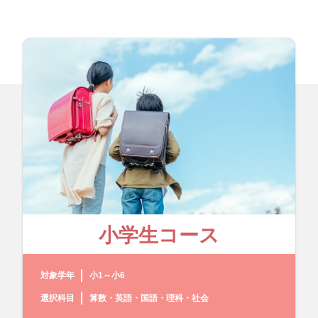
小学生コース
対象学年
小1～小6
選択科目
算数・英語・国語・理科・社会