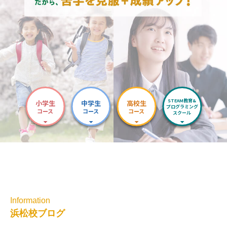
STEAM教育&
小学生
中学生
高校生
プログラミング
コース
コース
コース
スクール
Information
浜松校ブログ