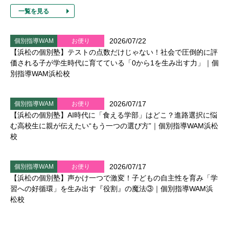
一覧を見る
2026/07/22
個別指導WAM
お便り
【浜松の個別塾】テストの点数だけじゃない！社会で圧倒的に評
価される子が学生時代に育てている「0から1を生み出す力」｜個
別指導WAM浜松校
2026/07/17
個別指導WAM
お便り
【浜松の個別塾】AI時代に「食える学部」はどこ？進路選択に悩
む高校生に親が伝えたい“もう一つの選び方”｜個別指導WAM浜松
校
2026/07/17
個別指導WAM
お便り
【浜松の個別塾】声かけ一つで激変！子どもの自主性を育み「学
習への好循環」を生み出す『役割』の魔法③｜個別指導WAM浜
松校