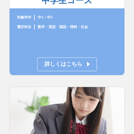
中学生コース
対象学年
中1～中3
選択科目
数学・英語・国語・理科・社会
詳しくはこちら