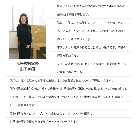
皆さま初めまして！浜松市の個別指導WAM浜松校の教
室長 山下絢香と申します。
私は、「学ぶことは楽しいこと」、「もっと知りたい、
もっと成長したい」と、
お子様自らが感じられる環境を
作りたいと考えております。
本来、新しい知識を得ることは嬉しい感情です。学校の
授業が面白くない、
浜松校教室長
テストの点数で比べられることが嫌だ、魅力的なゲーム
山下 絢香
が周りに溢れている…。
現代は、様々な理由でお子様の勉強に対する嫌悪感が生まれやすい環境といえます。
個別指導WAM浜松校は、様々な分野からお子様の夢や目標を一緒に見つけ、そのための道しる
べを示し、お子様自らが必要な知識を身につけたい！という思考回路を持っていただき学ぶ、
という教育方針です。
個別指導ならではの、一人一人に合わせたオーダーメイドの授業で、
お子様の夢や目標を全力でサポートさせていただきます！