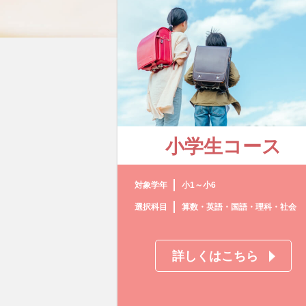
小学生コース
対象学年
小1～小6
選択科目
算数・英語・国語・理科・社会
詳しくはこちら