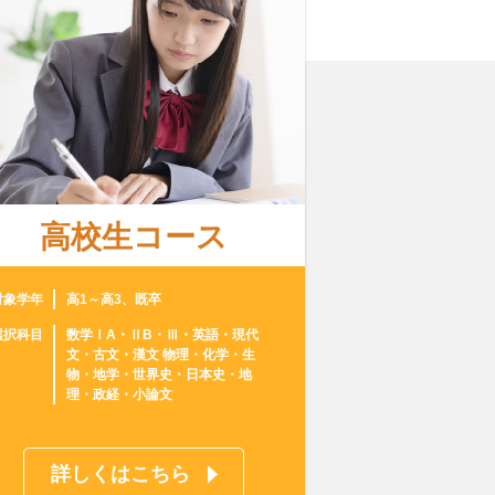
高校生コース
対象学年
高1～高3、既卒
選択科目
数学ⅠA・ⅡB・Ⅲ・英語・現代
文・古文・漢文 物理・化学・生
物・地学・世界史・日本史・地
理・政経・小論文
詳しくはこちら