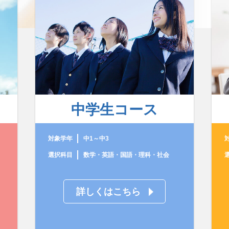
中学生コース
対象学年
中1～中3
選択科目
数学・英語・国語・理科・社会
詳しくはこちら