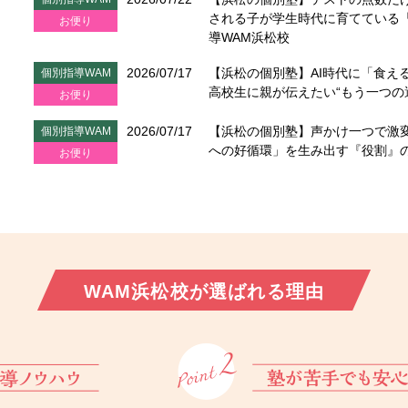
される子が学生時代に育てている「
お便り
導WAM浜松校
2026/07/17
【浜松の個別塾】AI時代に「食え
個別指導WAM
高校生に親が伝えたい“もう一つの
お便り
2026/07/17
【浜松の個別塾】声かけ一つで激
個別指導WAM
への好循環」を生み出す『役割』
お便り
WAM浜松校が
選ばれる理由