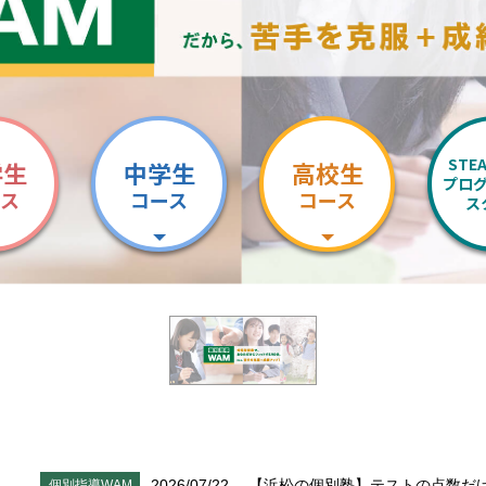
STE
学生
中学生
高校生
プロ
ース
コース
コース
ス
2026/07/22
【浜松の個別塾】テストの点数だ
個別指導WAM