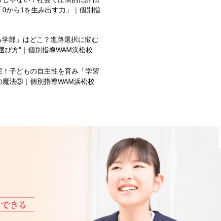
0から1を生み出す力」｜個別指
る学部」はどこ？進路選択に悩む
選び方”｜個別指導WAM浜松校
変！子どもの自主性を育み「学習
の魔法③｜個別指導WAM浜松校