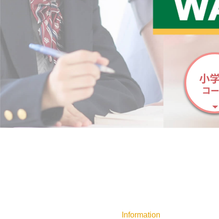
小
コ
Information