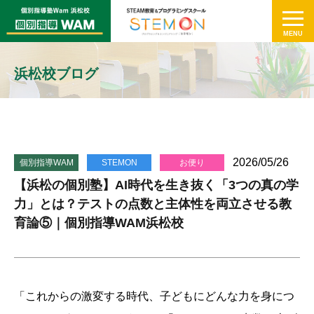
浜松校ブログ
2026/05/26
個別指導WAM
STEMON
お便り
【浜松の個別塾】AI時代を生き抜く「3つの真の学
力」とは？テストの点数と主体性を両立させる教
育論⑤｜個別指導WAM浜松校
「これからの激変する時代、子どもにどんな力を身につ