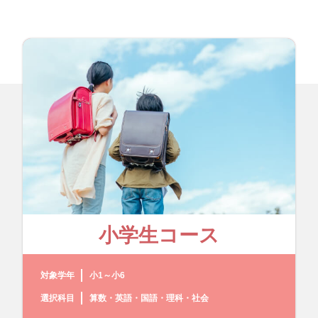
小学生コース
対象学年
小1～小6
選択科目
算数・英語・国語・理科・社会