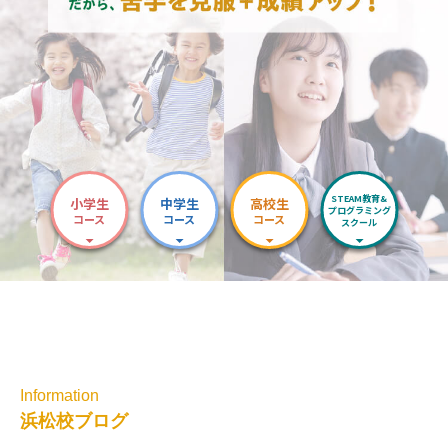
STEAM教育&
小学生
中学生
高校生
プログラミング
コース
コース
コース
スクール
Information
浜松校ブログ