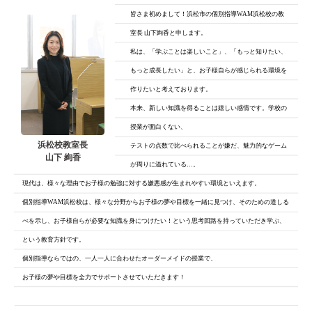
皆さま初めまして！浜松市の個別指導WAM浜松校の教
室長 山下絢香と申します。
私は、「学ぶことは楽しいこと」、「もっと知りたい、
もっと成長したい」と、
お子様自らが感じられる環境を
作りたいと考えております。
本来、新しい知識を得ることは嬉しい感情です。学校の
授業が面白くない、
浜松校教室長
テストの点数で比べられることが嫌だ、魅力的なゲーム
山下 絢香
が周りに溢れている…。
現代は、様々な理由でお子様の勉強に対する嫌悪感が生まれやすい環境といえます。
個別指導WAM浜松校は、様々な分野からお子様の夢や目標を一緒に見つけ、そのための道しる
べを示し、お子様自らが必要な知識を身につけたい！という思考回路を持っていただき学ぶ、
という教育方針です。
個別指導ならではの、一人一人に合わせたオーダーメイドの授業で、
お子様の夢や目標を全力でサポートさせていただきます！