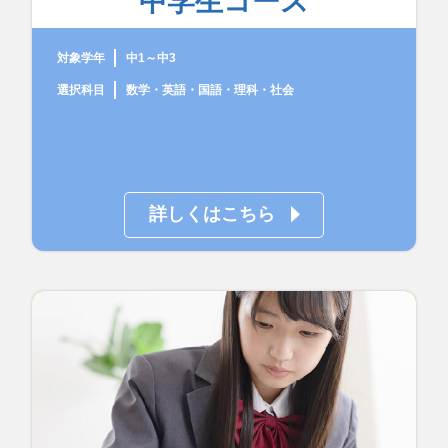
中学生コース
対象学年
中1～中3
選択科目
数学・英語・国語・理科・社会
詳しくはこちら