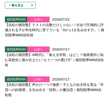
一覧を見る
2026/07/22
個別指導WAM
お便り
【浜松の個別塾】テストの点数だけじゃない！社会で圧倒的に評
価される子が学生時代に育てている「0から1を生み出す力」｜個
別指導WAM浜松校
2026/07/17
個別指導WAM
お便り
【浜松の個別塾】AI時代に「食える学部」はどこ？進路選択に悩
む高校生に親が伝えたい“もう一つの選び方”｜個別指導WAM浜松
校
2026/07/17
個別指導WAM
お便り
【浜松の個別塾】声かけ一つで激変！子どもの自主性を育み「学
習への好循環」を生み出す『役割』の魔法③｜個別指導WAM浜
松校