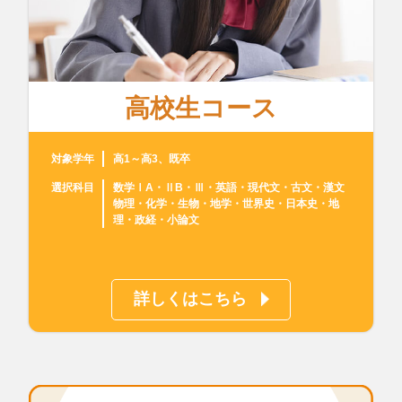
高校生コース
対象学年
高1～高3、既卒
選択科目
数学ⅠA・ⅡB・Ⅲ・英語・現代文・古文・漢文
物理・化学・生物・地学・世界史・日本史・地
理・政経・小論文
詳しくはこちら