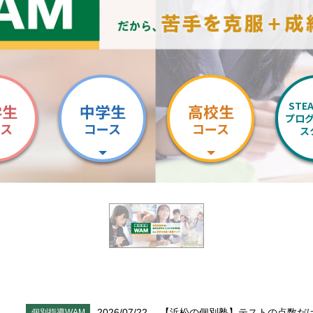
STE
学生
中学生
高校生
プロ
ース
コース
コース
ス
2026/07/22
【浜松の個別塾】テストの点数だ
個別指導WAM