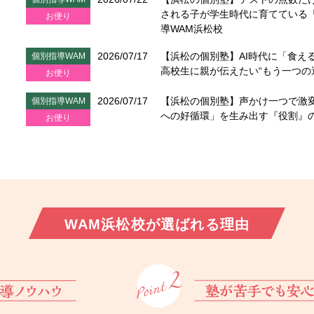
される子が学生時代に育てている「
お便り
導WAM浜松校
2026/07/17
【浜松の個別塾】AI時代に「食え
個別指導WAM
高校生に親が伝えたい“もう一つの
お便り
2026/07/17
【浜松の個別塾】声かけ一つで激
個別指導WAM
への好循環」を生み出す『役割』
お便り
WAM浜松校が
選ばれる理由