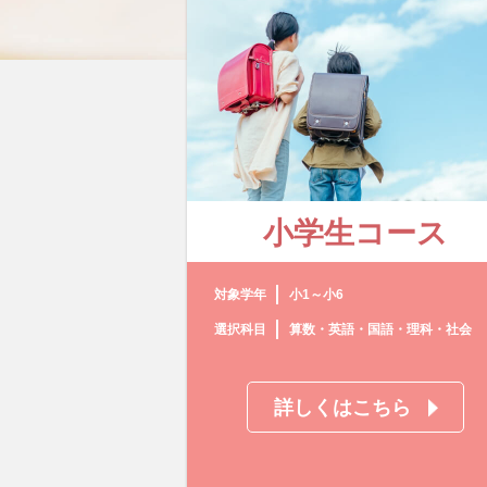
小学生コース
対象学年
小1～小6
選択科目
算数・英語・国語・理科・社会
詳しくはこちら