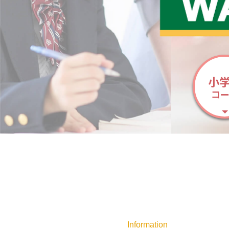
小
コ
Information