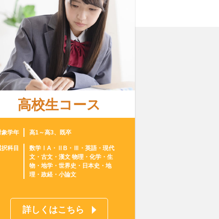
高校生コース
対象学年
高1～高3、既卒
選択科目
数学ⅠA・ⅡB・Ⅲ・英語・現代
文・古文・漢文 物理・化学・生
物・地学・世界史・日本史・地
理・政経・小論文
詳しくはこちら