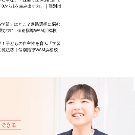
0から1を生み出す力」｜個別指
る学部」はどこ？進路選択に悩む
選び方”｜個別指導WAM浜松校
変！子どもの自主性を育み「学習
の魔法③｜個別指導WAM浜松校