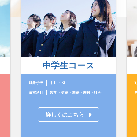
中学生コース
対象学年
中1～中3
選択科目
数学・英語・国語・理科・社会
詳しくはこちら