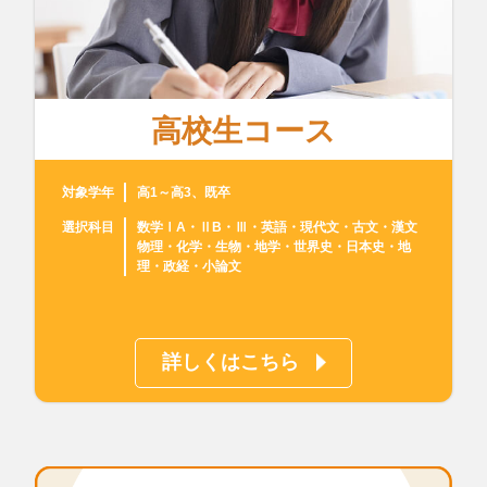
高校生コース
対象学年
高1～高3、既卒
選択科目
数学ⅠA・ⅡB・Ⅲ・英語・現代文・古文・漢文
物理・化学・生物・地学・世界史・日本史・地
理・政経・小論文
詳しくはこちら