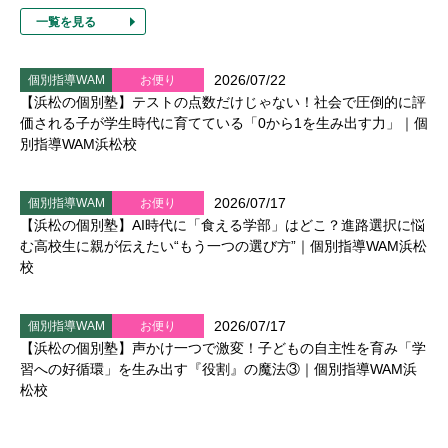
一覧を見る
2026/07/22
個別指導WAM
お便り
【浜松の個別塾】テストの点数だけじゃない！社会で圧倒的に評
価される子が学生時代に育てている「0から1を生み出す力」｜個
別指導WAM浜松校
2026/07/17
個別指導WAM
お便り
【浜松の個別塾】AI時代に「食える学部」はどこ？進路選択に悩
む高校生に親が伝えたい“もう一つの選び方”｜個別指導WAM浜松
校
2026/07/17
個別指導WAM
お便り
【浜松の個別塾】声かけ一つで激変！子どもの自主性を育み「学
習への好循環」を生み出す『役割』の魔法③｜個別指導WAM浜
松校