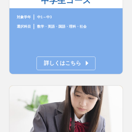
中学生コース
対象学年
中1～中3
選択科目
数学・英語・国語・理科・社会
詳しくはこちら