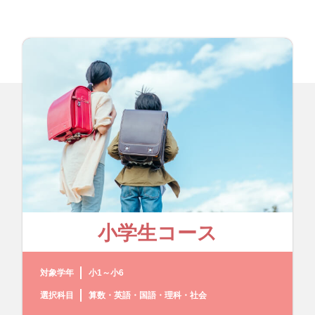
小学生コース
対象学年
小1～小6
選択科目
算数・英語・国語・理科・社会