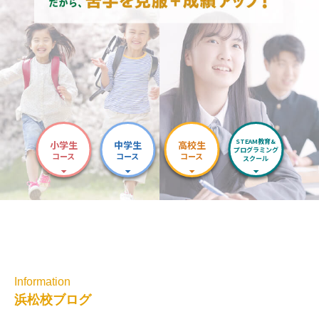
STEAM教育&
小学生
中学生
高校生
プログラミング
コース
コース
コース
スクール
Information
浜松校ブログ