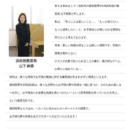
皆さま初めまして！浜松市の個別指導WAM浜松校の教
室長 山下絢香と申します。
私は、「学ぶことは楽しいこと」、「もっと知りたい、
もっと成長したい」と、
お子様自らが感じられる環境を
作りたいと考えております。
本来、新しい知識を得ることは嬉しい感情です。学校の
授業が面白くない、
浜松校教室長
テストの点数で比べられることが嫌だ、魅力的なゲーム
山下 絢香
が周りに溢れている…。
現代は、様々な理由でお子様の勉強に対する嫌悪感が生まれやすい環境といえます。
個別指導WAM浜松校は、様々な分野からお子様の夢や目標を一緒に見つけ、そのための道しる
べを示し、お子様自らが必要な知識を身につけたい！という思考回路を持っていただき学ぶ、
という教育方針です。
個別指導ならではの、一人一人に合わせたオーダーメイドの授業で、
お子様の夢や目標を全力でサポートさせていただきます！