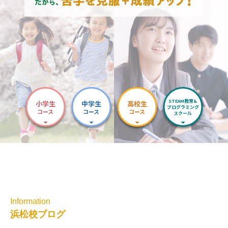
STEAM教育&
小学生
中学生
高校生
プログラミング
コース
コース
コース
スクール
Information
浜松校ブログ