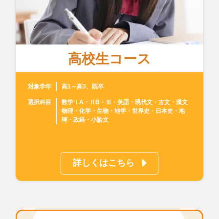
高校生コース
対象学年
高1～高3、既卒
選択科目
数学ⅠA・ⅡB・Ⅲ・英語・現代文・古文・漢文
物理・化学・生物・地学・世界史・日本史・地
理・政経・小論文
詳しくはこちら