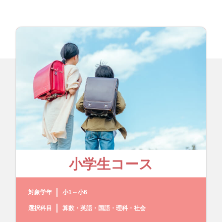
小学生コース
対象学年
小1～小6
選択科目
算数・英語・国語・理科・社会