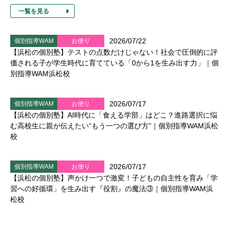
一覧を見る
2026/07/22
個別指導WAM
お便り
【浜松の個別塾】テストの点数だけじゃない！社会で圧倒的に評
価される子が学生時代に育てている「0から1を生み出す力」｜個
別指導WAM浜松校
2026/07/17
個別指導WAM
お便り
【浜松の個別塾】AI時代に「食える学部」はどこ？進路選択に悩
む高校生に親が伝えたい“もう一つの選び方”｜個別指導WAM浜松
校
2026/07/17
個別指導WAM
お便り
【浜松の個別塾】声かけ一つで激変！子どもの自主性を育み「学
習への好循環」を生み出す『役割』の魔法③｜個別指導WAM浜
松校