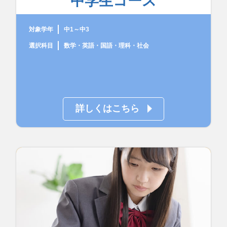
中学生コース
対象学年
中1～中3
選択科目
数学・英語・国語・理科・社会
詳しくはこちら