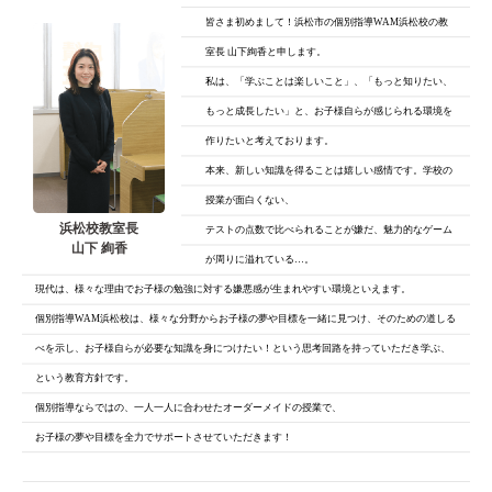
皆さま初めまして！浜松市の個別指導WAM浜松校の教
室長 山下絢香と申します。
私は、「学ぶことは楽しいこと」、「もっと知りたい、
もっと成長したい」と、
お子様自らが感じられる環境を
作りたいと考えております。
本来、新しい知識を得ることは嬉しい感情です。学校の
授業が面白くない、
浜松校教室長
テストの点数で比べられることが嫌だ、魅力的なゲーム
山下 絢香
が周りに溢れている…。
現代は、様々な理由でお子様の勉強に対する嫌悪感が生まれやすい環境といえます。
個別指導WAM浜松校は、様々な分野からお子様の夢や目標を一緒に見つけ、そのための道しる
べを示し、お子様自らが必要な知識を身につけたい！という思考回路を持っていただき学ぶ、
という教育方針です。
個別指導ならではの、一人一人に合わせたオーダーメイドの授業で、
お子様の夢や目標を全力でサポートさせていただきます！