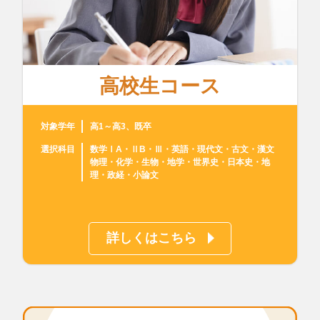
高校生コース
対象学年
高1～高3、既卒
選択科目
数学ⅠA・ⅡB・Ⅲ・英語・現代文・古文・漢文
物理・化学・生物・地学・世界史・日本史・地
理・政経・小論文
詳しくはこちら