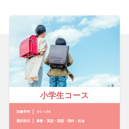
小学生コース
対象学年
小1～小6
選択科目
算数・英語・国語・理科・社会