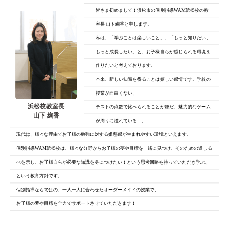
皆さま初めまして！浜松市の個別指導WAM浜松校の教
室長 山下絢香と申します。
私は、「学ぶことは楽しいこと」、「もっと知りたい、
もっと成長したい」と、
お子様自らが感じられる環境を
作りたいと考えております。
本来、新しい知識を得ることは嬉しい感情です。学校の
授業が面白くない、
浜松校教室長
テストの点数で比べられることが嫌だ、魅力的なゲーム
山下 絢香
が周りに溢れている…。
現代は、様々な理由でお子様の勉強に対する嫌悪感が生まれやすい環境といえます。
個別指導WAM浜松校は、様々な分野からお子様の夢や目標を一緒に見つけ、そのための道しる
べを示し、お子様自らが必要な知識を身につけたい！という思考回路を持っていただき学ぶ、
という教育方針です。
個別指導ならではの、一人一人に合わせたオーダーメイドの授業で、
お子様の夢や目標を全力でサポートさせていただきます！