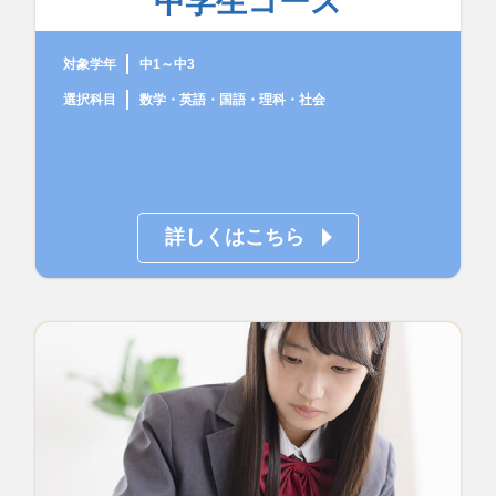
中学生コース
対象学年
中1～中3
選択科目
数学・英語・国語・理科・社会
詳しくはこちら