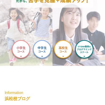
STEAM教育&
小学生
中学生
高校生
プログラミング
コース
コース
コース
スクール
Information
浜松校ブログ