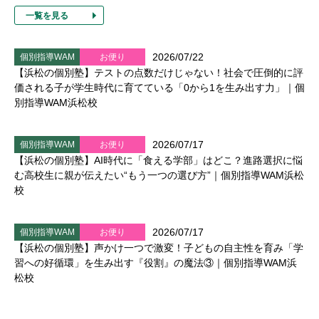
一覧を見る
2026/07/22
個別指導WAM
お便り
【浜松の個別塾】テストの点数だけじゃない！社会で圧倒的に評
価される子が学生時代に育てている「0から1を生み出す力」｜個
別指導WAM浜松校
2026/07/17
個別指導WAM
お便り
【浜松の個別塾】AI時代に「食える学部」はどこ？進路選択に悩
む高校生に親が伝えたい“もう一つの選び方”｜個別指導WAM浜松
校
2026/07/17
個別指導WAM
お便り
【浜松の個別塾】声かけ一つで激変！子どもの自主性を育み「学
習への好循環」を生み出す『役割』の魔法③｜個別指導WAM浜
松校