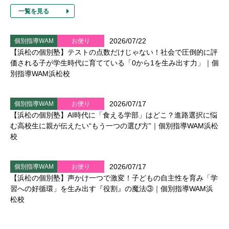
一覧を見る
2026/07/22
個別指導WAM
お便り
【浜松の個別塾】テストの点数だけじゃない！社会で圧倒的に評
価される子が学生時代に育てている「0から1を生み出す力」｜個
別指導WAM浜松校
2026/07/17
個別指導WAM
お便り
【浜松の個別塾】AI時代に「食える学部」はどこ？進路選択に悩
む高校生に親が伝えたい“もう一つの選び方”｜個別指導WAM浜松
校
2026/07/17
個別指導WAM
お便り
【浜松の個別塾】声かけ一つで激変！子どもの自主性を育み「学
習への好循環」を生み出す『役割』の魔法③｜個別指導WAM浜
松校