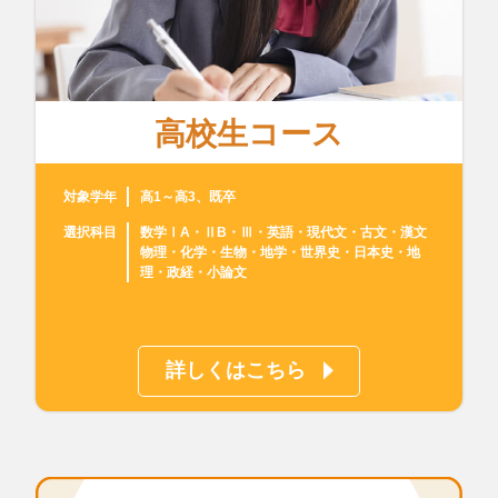
高校生コース
対象学年
高1～高3、既卒
選択科目
数学ⅠA・ⅡB・Ⅲ・英語・現代文・古文・漢文
物理・化学・生物・地学・世界史・日本史・地
理・政経・小論文
詳しくはこちら