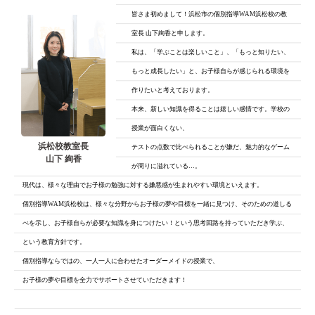
皆さま初めまして！浜松市の個別指導WAM浜松校の教
室長 山下絢香と申します。
私は、「学ぶことは楽しいこと」、「もっと知りたい、
もっと成長したい」と、
お子様自らが感じられる環境を
作りたいと考えております。
本来、新しい知識を得ることは嬉しい感情です。学校の
授業が面白くない、
浜松校教室長
テストの点数で比べられることが嫌だ、魅力的なゲーム
山下 絢香
が周りに溢れている…。
現代は、様々な理由でお子様の勉強に対する嫌悪感が生まれやすい環境といえます。
個別指導WAM浜松校は、様々な分野からお子様の夢や目標を一緒に見つけ、そのための道しる
べを示し、お子様自らが必要な知識を身につけたい！という思考回路を持っていただき学ぶ、
という教育方針です。
個別指導ならではの、一人一人に合わせたオーダーメイドの授業で、
お子様の夢や目標を全力でサポートさせていただきます！