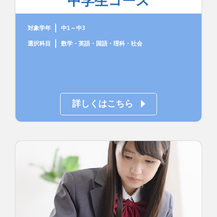
中学生コース
対象学年
中1～中3
選択科目
数学・英語・国語・理科・社会
詳しくはこちら