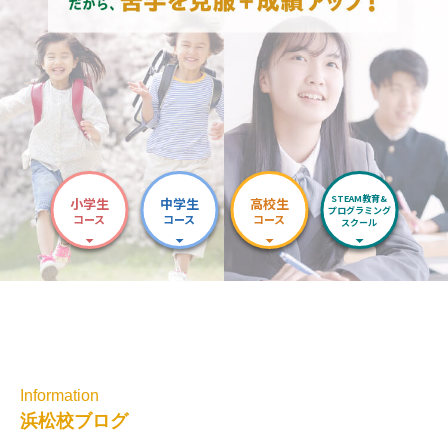
STEAM教育&
小学生
中学生
高校生
プログラミング
コース
コース
コース
スクール
Information
浜松校ブログ