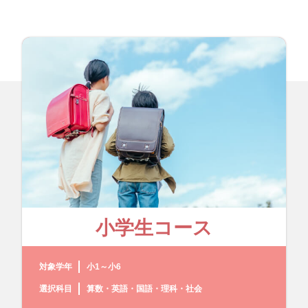
小学生コース
対象学年
小1～小6
選択科目
算数・英語・国語・理科・社会