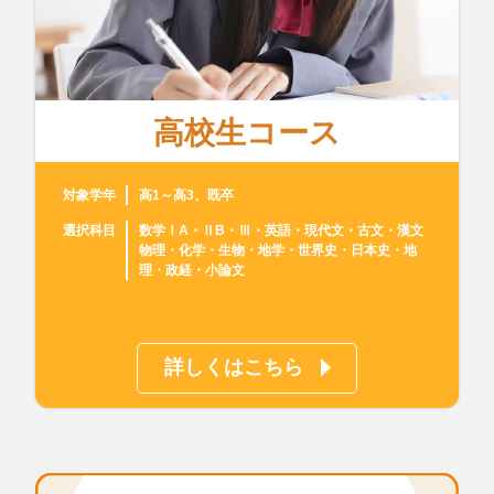
高校生コース
対象学年
高1～高3、既卒
選択科目
数学ⅠA・ⅡB・Ⅲ・英語・現代文・古文・漢文
物理・化学・生物・地学・世界史・日本史・地
理・政経・小論文
詳しくはこちら