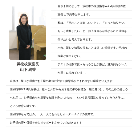
皆さま初めまして！浜松市の個別指導WAM浜松校の教
室長 山下絢香と申します。
私は、「学ぶことは楽しいこと」、「もっと知りたい、
もっと成長したい」と、
お子様自らが感じられる環境を
作りたいと考えております。
本来、新しい知識を得ることは嬉しい感情です。学校の
授業が面白くない、
浜松校教室長
テストの点数で比べられることが嫌だ、魅力的なゲーム
山下 絢香
が周りに溢れている…。
現代は、様々な理由でお子様の勉強に対する嫌悪感が生まれやすい環境といえます。
個別指導WAM浜松校は、様々な分野からお子様の夢や目標を一緒に見つけ、そのための道しる
べを示し、お子様自らが必要な知識を身につけたい！という思考回路を持っていただき学ぶ、
という教育方針です。
個別指導ならではの、一人一人に合わせたオーダーメイドの授業で、
お子様の夢や目標を全力でサポートさせていただきます！