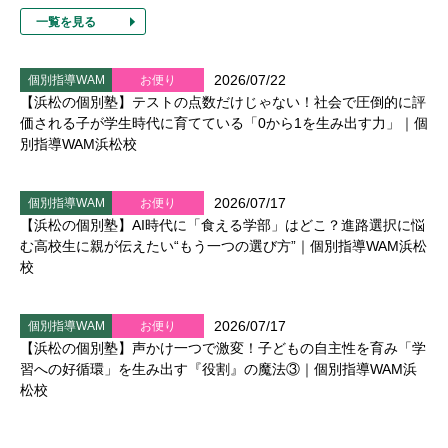
一覧を見る
2026/07/22
個別指導WAM
お便り
【浜松の個別塾】テストの点数だけじゃない！社会で圧倒的に評
価される子が学生時代に育てている「0から1を生み出す力」｜個
別指導WAM浜松校
2026/07/17
個別指導WAM
お便り
【浜松の個別塾】AI時代に「食える学部」はどこ？進路選択に悩
む高校生に親が伝えたい“もう一つの選び方”｜個別指導WAM浜松
校
2026/07/17
個別指導WAM
お便り
【浜松の個別塾】声かけ一つで激変！子どもの自主性を育み「学
習への好循環」を生み出す『役割』の魔法③｜個別指導WAM浜
松校