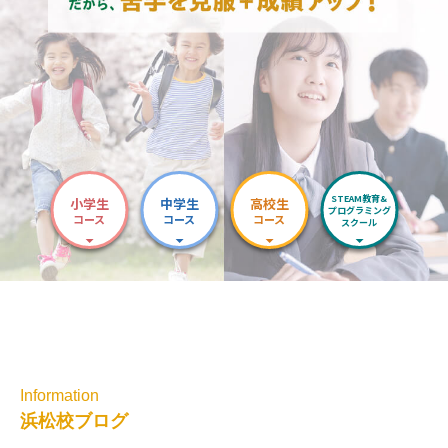
STEAM教育&
小学生
中学生
高校生
プログラミング
コース
コース
コース
スクール
Information
浜松校ブログ