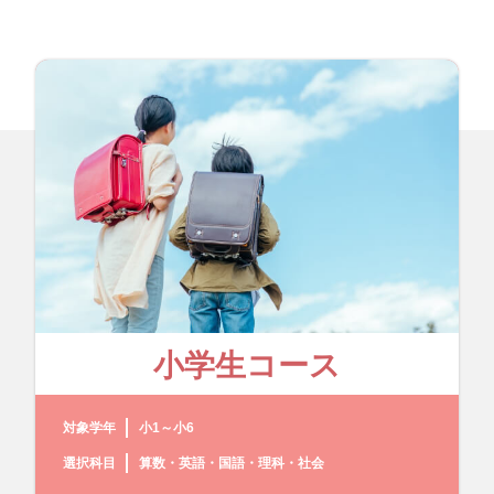
小学生コース
対象学年
小1～小6
選択科目
算数・英語・国語・理科・社会