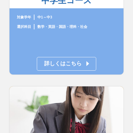
中学生コース
対象学年
中1～中3
選択科目
数学・英語・国語・理科・社会
詳しくはこちら