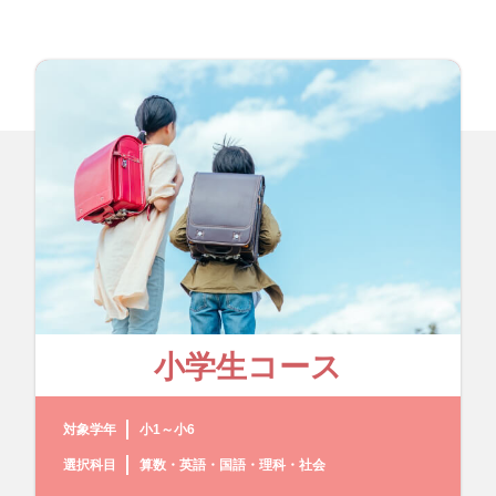
小学生コース
対象学年
小1～小6
選択科目
算数・英語・国語・理科・社会