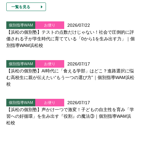
一覧を見る
2026/07/22
個別指導WAM
お便り
【浜松の個別塾】テストの点数だけじゃない！社会で圧倒的に評
価される子が学生時代に育てている「0から1を生み出す力」｜個
別指導WAM浜松校
2026/07/17
個別指導WAM
お便り
【浜松の個別塾】AI時代に「食える学部」はどこ？進路選択に悩
む高校生に親が伝えたい“もう一つの選び方”｜個別指導WAM浜松
校
2026/07/17
個別指導WAM
お便り
【浜松の個別塾】声かけ一つで激変！子どもの自主性を育み「学
習への好循環」を生み出す『役割』の魔法③｜個別指導WAM浜
松校