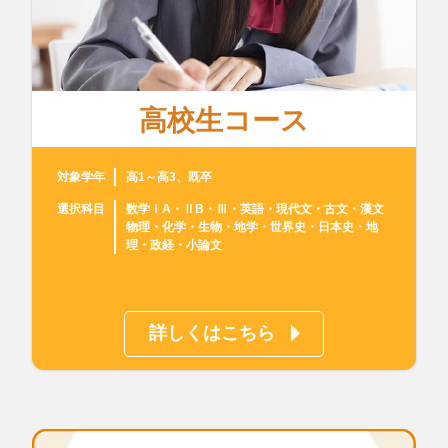
高校生コース
対象学年
高1～高3、既卒
選択科目
数学ⅠA・ⅡB・Ⅲ・英語・現代文・古文・漢文
物理・化学・生物・地学・世界史・日本史・地
理・政経・小論文
詳しくはこちら