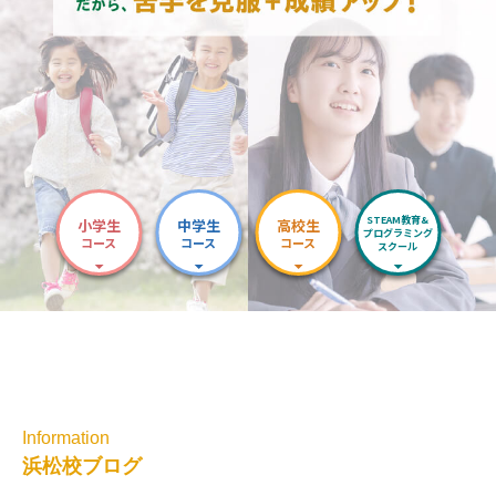
STEAM教育&
小学生
中学生
高校生
プログラミング
コース
コース
コース
スクール
Information
浜松校ブログ