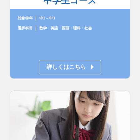
中学生コース
対象学年
中1～中3
選択科目
数学・英語・国語・理科・社会
詳しくはこちら