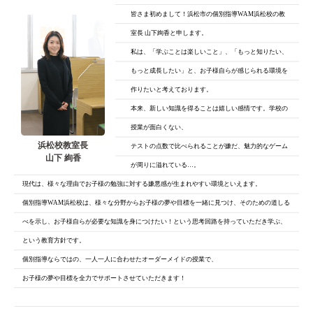
皆さま初めまして！浜松市の個別指導WAM浜松校の教
室長 山下絢香と申します。
私は、「学ぶことは楽しいこと」、「もっと知りたい、
もっと成長したい」と、
お子様自らが感じられる環境を
作りたいと考えております。
本来、新しい知識を得ることは嬉しい感情です。学校の
授業が面白くない、
浜松校教室長
テストの点数で比べられることが嫌だ、魅力的なゲーム
山下 絢香
が周りに溢れている…。
現代は、様々な理由でお子様の勉強に対する嫌悪感が生まれやすい環境といえます。
個別指導WAM浜松校は、様々な分野からお子様の夢や目標を一緒に見つけ、そのための道しる
べを示し、お子様自らが必要な知識を身につけたい！という思考回路を持っていただき学ぶ、
という教育方針です。
個別指導ならではの、一人一人に合わせたオーダーメイドの授業で、
お子様の夢や目標を全力でサポートさせていただきます！