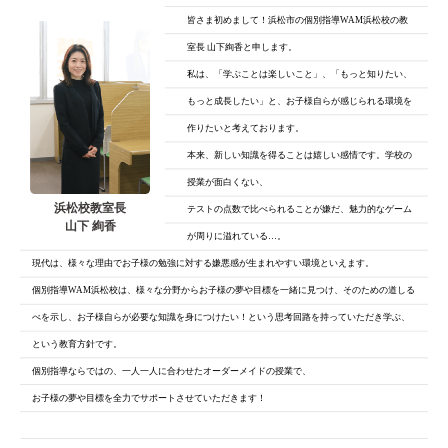
皆さま初めまして！浜松市の個別指導WAM浜松校の教
室長 山下絢香と申します。
私は、「学ぶことは楽しいこと」、「もっと知りたい、
もっと成長したい」と、
お子様自らが感じられる環境を
作りたいと考えております。
本来、新しい知識を得ることは嬉しい感情です。学校の
授業が面白くない、
浜松校教室長
テストの点数で比べられることが嫌だ、魅力的なゲーム
山下 絢香
が周りに溢れている…。
現代は、様々な理由でお子様の勉強に対する嫌悪感が生まれやすい環境といえます。
個別指導WAM浜松校は、様々な分野からお子様の夢や目標を一緒に見つけ、そのための道しる
べを示し、お子様自らが必要な知識を身につけたい！という思考回路を持っていただき学ぶ、
という教育方針です。
個別指導ならではの、一人一人に合わせたオーダーメイドの授業で、
お子様の夢や目標を全力でサポートさせていただきます！