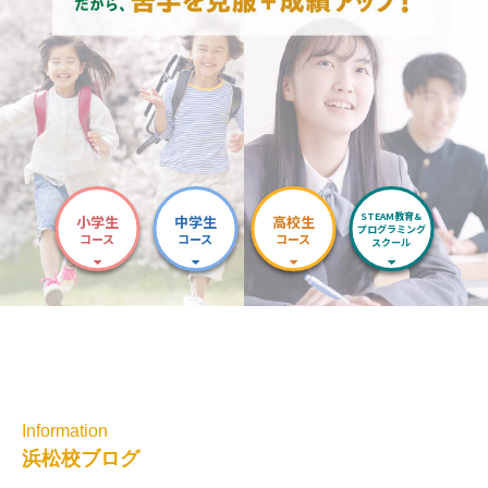
STEAM教育&
小学生
中学生
高校生
プログラミング
コース
コース
コース
スクール
Information
浜松校ブログ