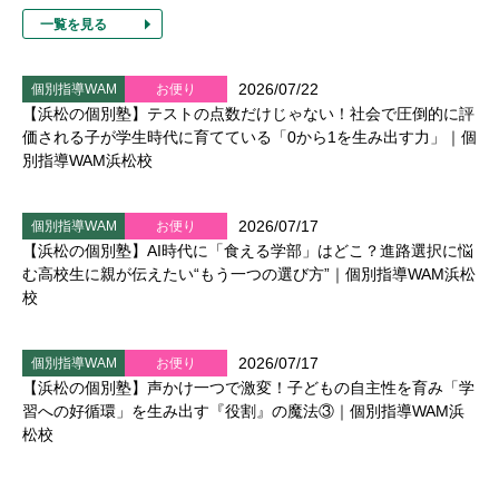
一覧を見る
2026/07/22
個別指導WAM
お便り
【浜松の個別塾】テストの点数だけじゃない！社会で圧倒的に評
価される子が学生時代に育てている「0から1を生み出す力」｜個
別指導WAM浜松校
2026/07/17
個別指導WAM
お便り
【浜松の個別塾】AI時代に「食える学部」はどこ？進路選択に悩
む高校生に親が伝えたい“もう一つの選び方”｜個別指導WAM浜松
校
2026/07/17
個別指導WAM
お便り
【浜松の個別塾】声かけ一つで激変！子どもの自主性を育み「学
習への好循環」を生み出す『役割』の魔法③｜個別指導WAM浜
松校