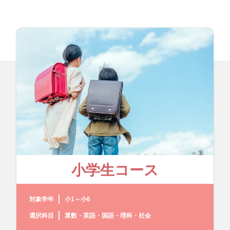
小学生コース
対象学年
小1～小6
選択科目
算数・英語・国語・理科・社会