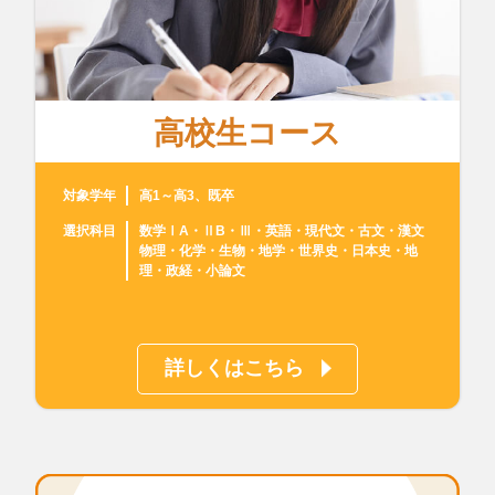
高校生コース
対象学年
高1～高3、既卒
選択科目
数学ⅠA・ⅡB・Ⅲ・英語・現代文・古文・漢文
物理・化学・生物・地学・世界史・日本史・地
理・政経・小論文
詳しくはこちら