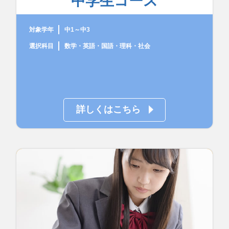
中学生コース
対象学年
中1～中3
選択科目
数学・英語・国語・理科・社会
詳しくはこちら