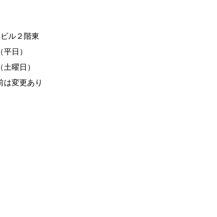
野ビル２階東
0（平日）
土曜日）
前は変更あり