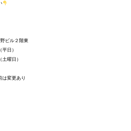
い
平野ビル２階東
0（平日）
土曜日）
前は変更あり