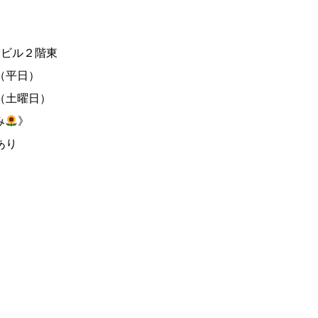
野ビル２階東
0（平日）
土曜日）
み
》
あり