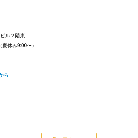
野ビル２階東
（夏休み9:00〜）
から