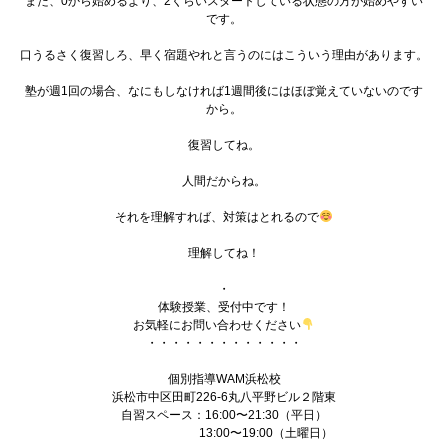
また、0から始めるより、2くらいスタートしている状態の方が始めやすい
です。
口うるさく復習しろ、早く宿題やれと言うのにはこういう理由があります。
塾が週1回の場合、なにもしなければ1週間後にはほぼ覚えていないのです
から。
復習してね。
人間だからね。
それを理解すれば、対策はとれるので
理解してね！
・
体験授業、受付中です！
お気軽にお問い合わせください
・・・・・・・・・・・・・
個別指導WAM浜松校
浜松市中区田町226-6丸八平野ビル２階東
自習スペース：16:00〜21:30（平日）
13:00〜19:00（土曜日）