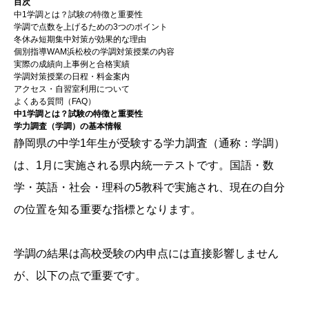
目次
中1学調とは？試験の特徴と重要性
学調で点数を上げるための3つのポイント
冬休み短期集中対策が効果的な理由
個別指導WAM浜松校の学調対策授業の内容
実際の成績向上事例と合格実績
学調対策授業の日程・料金案内
アクセス・自習室利用について
よくある質問（FAQ）
中1学調とは？試験の特徴と重要性
学力調査（学調）の基本情報
静岡県の中学1年生が受験する学力調査（通称：学調）
は、1月に実施される県内統一テストです。国語・数
学・英語・社会・理科の5教科で実施され、現在の自分
の位置を知る重要な指標となります。
学調の結果は高校受験の内申点には直接影響しません
が、以下の点で重要です。