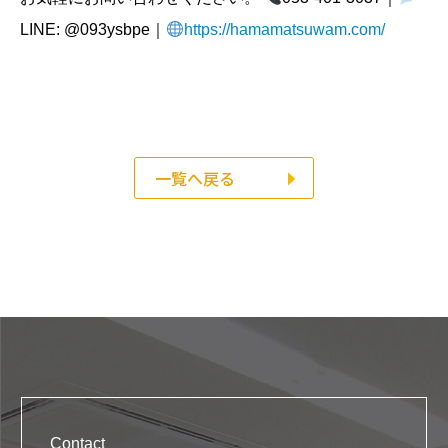
LINE: @093ysbpe｜
https://hamamatsuwam.com/
一覧へ戻る
Contact