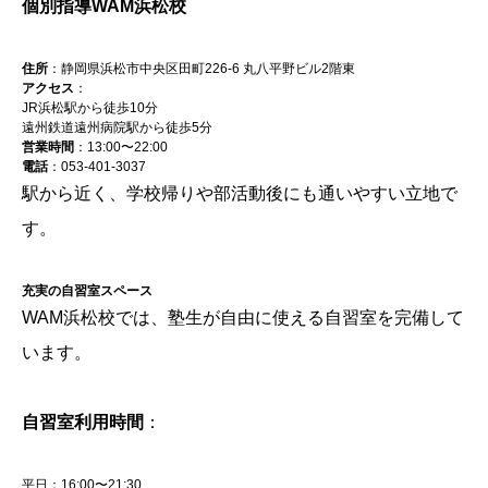
個別指導WAM浜松校
住所
：静岡県浜松市中央区田町226-6 丸八平野ビル2階東
アクセス
：
JR浜松駅から徒歩10分
遠州鉄道遠州病院駅から徒歩5分
営業時間
：13:00〜22:00
電話
：053-401-3037
駅から近く、学校帰りや部活動後にも通いやすい立地で
す。
充実の自習室スペース
WAM浜松校では、塾生が自由に使える自習室を完備して
います。
自習室利用時間
：
平日：16:00〜21:30