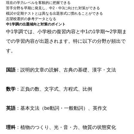
現在の学力レベルを客観的に把握できる
苦手分野を早期に発見し、中2・中3に向けた対策ができる
模試や定期テストとは異なる出題形式に慣れることができる
志望校選択の参考データとなる
中1学調の出題傾向と対策のポイント
中1学調では、小学校の復習内容と中1の1学期〜2学期ま
での学習内容が出題されます。特に以下の分野が頻出で
す。
国語
：説明的文章の読解、古典の基礎、漢字・文法
数学
：正負の数、文字式、方程式、比例
英語
：基本文法（be動詞・一般動詞）、英作文
理科
：植物のつくり、光・音・力、物質の状態変化