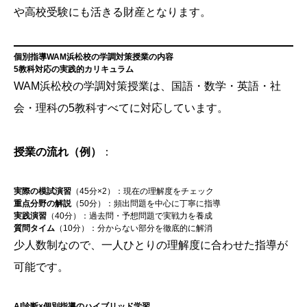
や高校受験にも活きる財産となります。
個別指導WAM浜松校の学調対策授業の内容
5教科対応の実践的カリキュラム
WAM浜松校の学調対策授業は、国語・数学・英語・社
会・理科の5教科すべてに対応しています。
授業の流れ（例）
：
実際の模試演習
（45分×2）：現在の理解度をチェック
重点分野の解説
（50分）：頻出問題を中心に丁寧に指導
実践演習
（40分）：過去問・予想問題で実戦力を養成
質問タイム
（10分）：分からない部分を徹底的に解消
少人数制なので、一人ひとりの理解度に合わせた指導が
可能です。
AI診断×個別指導のハイブリッド学習