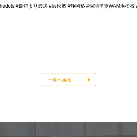
nectingthedots #最短より最適 #浜松塾 #静岡塾 #個別指導WAM
一覧へ戻る