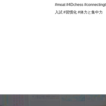
#moat #4Dchess #con
入試 #習慣化 #体力と集中力