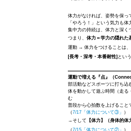
体力がなければ、姿勢を保っ
「やろう！」という気力も体
集中力の持続は、体力と深く
つまり、
体力＝学力の隠れた
運動 → 体力をつけることは、
[長考・深考・本番耐性]
とい
運動で増える『点』（Connectin
部活動などスポーツに打ち込
体を動かして遊ぶ時間（走る
む
普段から心拍数を上げること
（
7/17「体力について③」
）
→そして
【体力】（身体的体
（
7/15「体力について②」
）