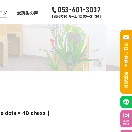
ログ
受講生の声
s × 4D chess｜