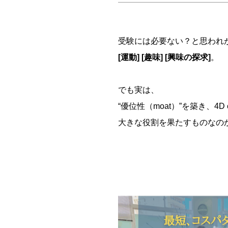
受験には必要ない？と思われ
[運動] [趣味] [興味の探求]
。
でも実は、
“優位性（moat）”を築き、4D
大きな役割を果たすものなの