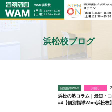
WAM浜松校
[ 平 日 ] 16:40～21:30
[ 土 曜 ] 14:50～19:00
浜松校ブログ
2
個別指導WAM
お便り
浜松の塾コラム｜最短・コスパ・タ
#4【個別指導Wam浜松校