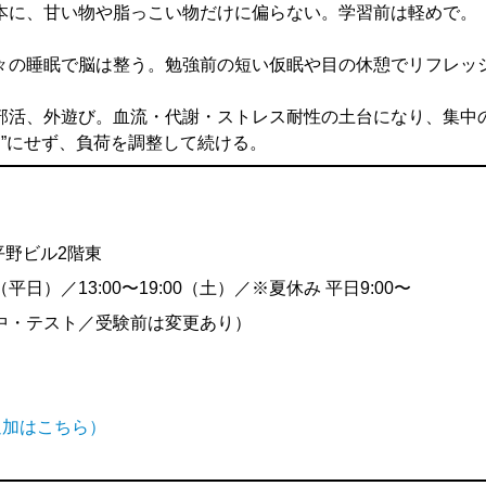
本に、甘い物や脂っこい物だけに偏らない。学習前は軽めで。
々の睡眠で脳は整う。勉強前の短い仮眠や目の休憩でリフレッ
部活、外遊び。血流・代謝・ストレス耐性の土台になり、集中
ロ”にせず、負荷を調整して続ける。
平野ビル2階東
30（平日）／13:00〜19:00（土）／※夏休み 平日9:00〜
中・テスト／受験前は変更あり）
ち追加はこちら）