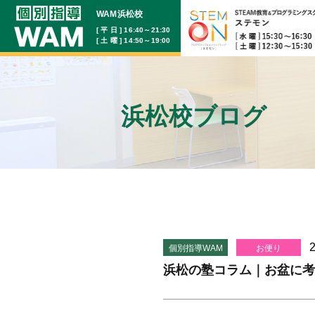
WAM浜松校
[ 平 日 ] 16:40～21:30
[ 土 曜 ] 14:50～19:00
浜松校ブログ
2
個別指導WAM
お便り
浜松の塾コラム｜お盆に考