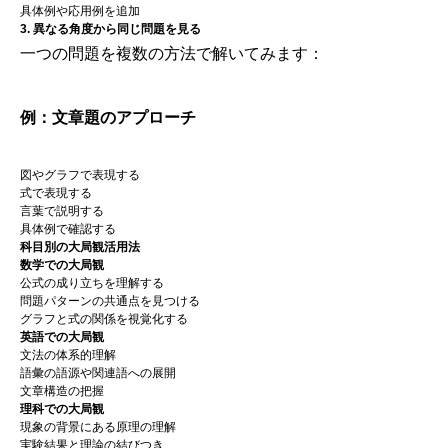
具体例や応用例を追加
3. 異なる角度から同じ問題を見る
一つの問題を複数の方法で解いてみます：
例：文章題のアプローチ
図やグラフで表現する
式で表現する
言葉で説明する
具体例で確認する
科目別の大局観活用法
数学での大局観
公式の成り立ちを理解する
問題パターンの共通点を見つける
グラフと式の関係を視覚化する
英語での大局観
文法の体系的理解
語彙の語源や関連語への展開
文章構造の把握
理科での大局観
現象の背景にある原理の理解
実験結果と理論の結びつき