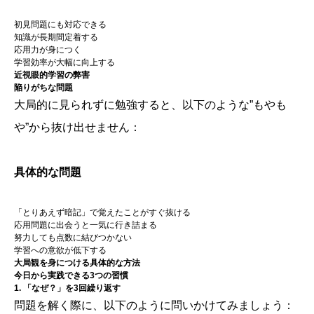
初見問題にも対応できる
知識が長期間定着する
応用力が身につく
学習効率が大幅に向上する
近視眼的学習の弊害
陥りがちな問題
大局的に見られずに勉強すると、以下のような”もやも
や”から抜け出せません：
具体的な問題
「とりあえず暗記」で覚えたことがすぐ抜ける
応用問題に出会うと一気に行き詰まる
努力しても点数に結びつかない
学習への意欲が低下する
大局観を身につける具体的な方法
今日から実践できる3つの習慣
1. 「なぜ？」を3回繰り返す
問題を解く際に、以下のように問いかけてみましょう：