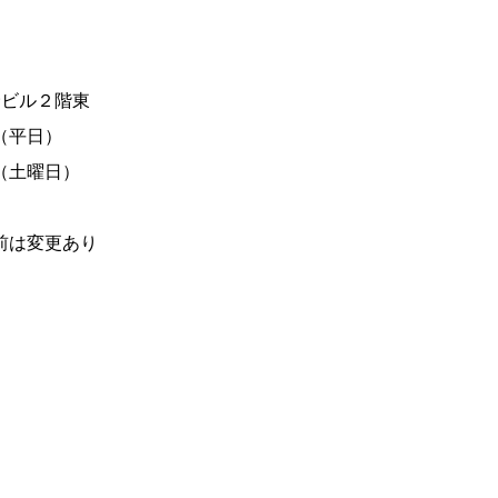
野ビル２階東
0（平日）
土曜日）
前は変更あり