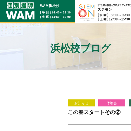
WAM浜松校
[ 平 日 ] 16:40～21:30
[ 土 曜 ] 14:50～19:00
浜松校ブログ
お知らせ
体験会
この春スタートその②