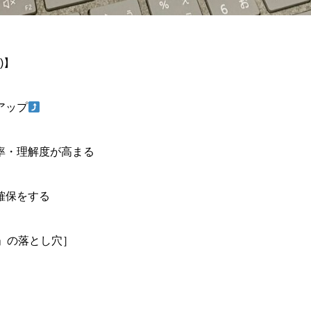
)】
アップ
率・理解度が高まる
確保をする
」の落とし穴］